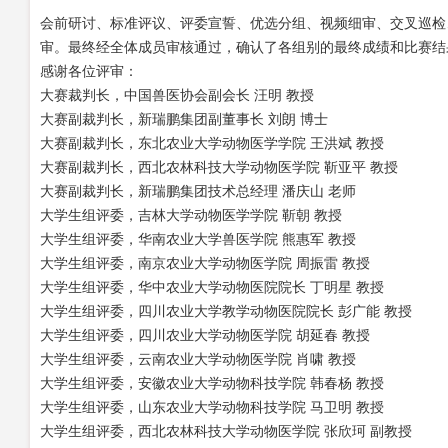
会前研讨、标准评议、评委宣誓、优选分组、视频细审、交叉巡检
审。最终经全体成员审核通过，确认了各组别的最终成绩和比赛结
感谢各位评审：
大赛裁判长，中国兽医协会副会长
汪明
教授
大赛副裁判长，新瑞鹏集团副董事长
刘朗
博士
大赛副裁判长，东北农业大学动物医学学院
王洪斌
教授
大赛副裁判长，西北农林科技大学动物医学院
靳亚平
教授
大赛副裁判长，新瑞鹏集团技术总经理
潘庆山
老师
大学生组评委，吉林大学动物医学学院
靳朝
教授
大学生组评委，华南农业大学兽医学院
熊惠军
教授
大学生组评委，南京农业大学动物医学院
周振雷
教授
大学生组评委，华中农业大学动物医院院长
丁明星
教授
大学生组评委，四川农业大学教学动物医院院长
彭广能
教授
大学生组评委，四川农业大学动物医学院
胡延春
教授
大学生组评委，云南农业大学动物医学院
肖啸
教授
大学生组评委，安徽农业大学动物科技学院
韩春杨
教授
大学生组评委，山东农业大学动物科技学院
马卫明
教授
大学生组评委，西北农林科技大学动物医学院
张欣珂
副教授