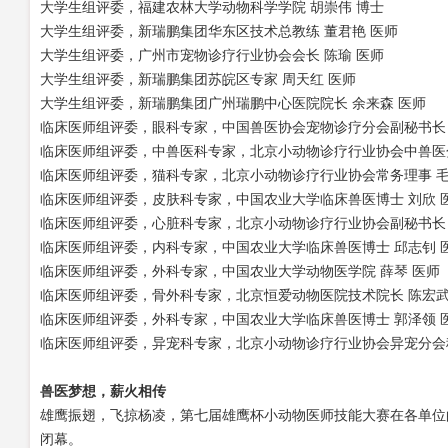
大学生组评委，福建农林大学动物科学学院
胡崇伟
博士
大学生组评委，新瑞鹏集团华东区技术总教练
董君艳
医师
大学生组评委，广州市宠物诊疗行业协会会长
陈瑜
医师
大学生组评委，新瑞鹏集团苏皖区专家
周天红
医师
大学生组评委，新瑞鹏集团广州瑞鹏中心医院院长
余来森
医师
临床医师组评委，眼科专家，中国兽医协会宠物诊疗分会副秘书长
临床医师组评委，中兽医科专家，北京小动物诊疗行业协会中兽医
临床医师组评委，猫科专家，北京小动物诊疗行业协会常务理事
临床医师组评委，皮肤科专家，中国农业大学临床兽医博士
刘欣
临床医师组评委，心脏科专家，北京小动物诊疗行业协会副秘书长
临床医师组评委，内科专家，中国农业大学临床兽医博士
邱志钊
临床医师组评委，外科专家，中国农业大学动物医学院
薛琴
医师
临床医师组评委，骨外科专家，北京恒爱动物医院技术院长
陈宏
临床医师组评委，外科专家，中国农业大学临床兽医博士
郭泽领
临床医师组评委，异宠科专家，北京小动物诊疗行业协会异宠分会
兽医梦想，薪火相传
雄鹰振翅，飞掠杨凌，第七届雄鹰杯小动物医师技能大赛在各单位
闭幕。