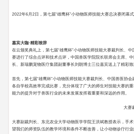
2022
年
6
月
2
日，第七届“雄鹰杯”小动物医师技能大赛总决赛闭幕
嘉宾大咖
·精彩致辞
在云颁奖典礼上，第七届
“雄鹰杯”小动物医师技能大赛裁判长、
赛进行了综合点评和技术点评，中国兽医学院院长联席会主席、中
长、新瑞鹏宠物医疗集团副董事长刘朗博士三位嘉宾送上了精彩致
首先，第七届
“雄鹰杯”小动物医师技能大赛裁判长、中国兽医协
各自学校高效率完成比赛，充分体现了广大的师生对技能大赛的重
能力的提升对于兽医行业的未来发展发挥着重要和深远的作用。
大赛
大赛副裁判长、东北农业大学动物医学学院王洪斌教授表示，手术
望我们的师资队伍的教学环境和条件不断改善，让小动物诊疗行业